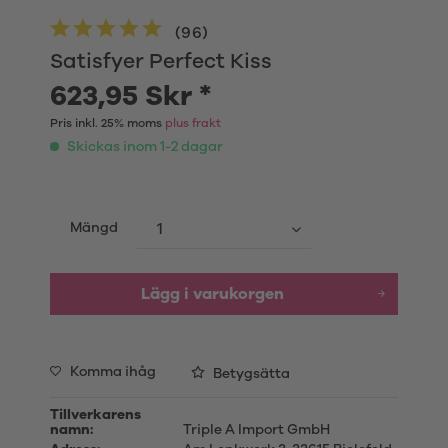
(
96
)
Satisfyer Perfect Kiss
623,95 Skr *
Pris inkl. 25% moms
plus frakt
Skickas inom 1-2 dagar
Mängd
Lägg i varukorgen
Komma ihåg
Betygsätta
Tillverkarens
namn:
Triple A Import GmbH