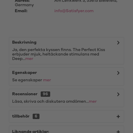
Adress:
Am Lenkwerk 3, 33615 Bielefeld,
Germany
Email:
info@Satisfyer.com
Beskrivning
Ja, den perfekta kyssen finns. The Perfect Kiss
erbjuder mjuk, heltäckande stimulans med
Deep...
mer
Egenskaper
Se egenskaper
mer
Recensioner
96
Läsa, skriva och diskutera omdömen...
mer
tillbehör
6
Liknande artiklar: