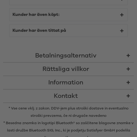
Kunder har även köpt:
Kunder har även tittat på
Betalningsalternativ
Rättsliga villkor
Information
Kontakt
* Vse cene vklj. z zakon. DDV-jem plus
stroški dostave
in eventualno
stroški prevzema, če ni drugače navedeno
* Besedna znamka in logotipi Bluetooth® so zaščitene blagovne znamke v
lasti družbe Bluetooth SIG, Inc., ki je podjetju Satisfyer GmbH podelila