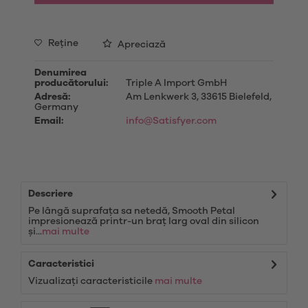
Reţine
Apreciază
Denumirea
producătorului:
Triple A Import GmbH
Adresă:
Am Lenkwerk 3, 33615 Bielefeld,
Germany
Email:
info@Satisfyer.com
Descriere
Pe lângă suprafața sa netedă, Smooth Petal
impresionează printr-un braț larg oval din silicon
și...
mai multe
Caracteristici
Vizualizați caracteristicile
mai multe