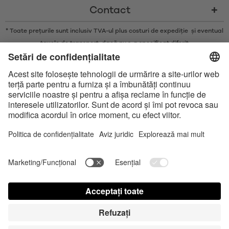
Contact
* Toate prețurile sunt inclusiv TVA-ul plus costuri de expediție și eventual
taxele de transport, dacă nu s-a specificat diferit
* Marca și logo-urile Bluetooth® sunt mărci comerciale înregistrate
deținute de Bluetooth SIG, Inc. și orice utilizare a acestor mărci de către
Satisfyer GmbH se face doar sub licență.
Apple, sigla Apple și Apple Watch sunt mărci comerciale ale Apple Inc.
Google Play și logoul Google Play sunt mărci comerciale ale Google LLC.
Accessibility
Contact us today
Setări module cookie