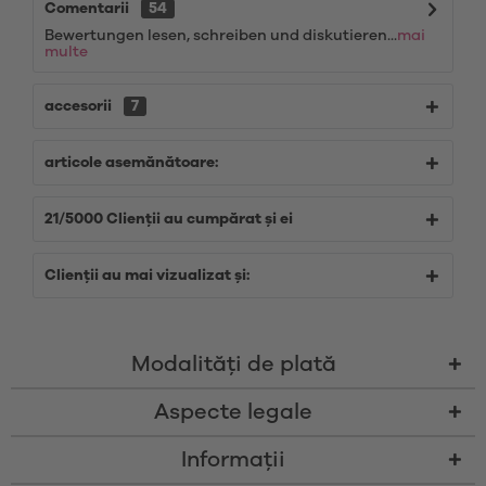
Comentarii
54
Bewertungen lesen, schreiben und diskutieren...
mai
multe
accesorii
7
articole asemănătoare:
21/5000 Clienții au cumpărat și ei
Clienții au mai vizualizat și:
Modalităţi de plată
Aspecte legale
Informații