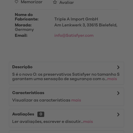
Memorizar
Avaliar
Nome do
Fabricante:
Triple A Import GmbH
Morada:
Am Lenkwerk 3, 33615 Bielefeld,
Germany
Email:
info@Satisfyer.com
Descrição
S é o novo O: os preservativos Satisfyer no tamanho S
garantem uma sensação de segurança com o...
mais
Características
Visualizar as características
mais
Avaliações
0
Ler avaliações, escrever e discutir...
mais