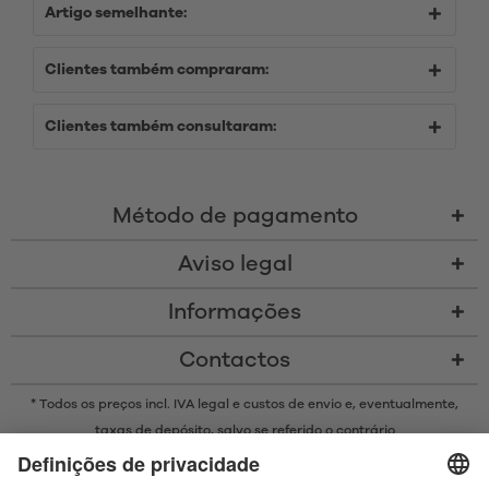
Artigo semelhante:
Clientes também compraram:
Clientes também consultaram:
Método de pagamento
Aviso legal
Informações
Contactos
* Todos os preços incl. IVA legal e
custos de envio
e, eventualmente,
taxas de depósito, salvo se referido o contrário
* A marca Bluetooth® e os logótipos são marcas registadas da
propriedade da Bluetooth SIG, Inc. e qualquer uso de tais marcas pela