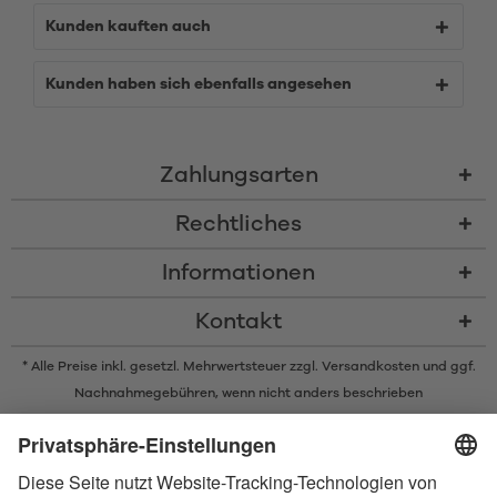
Kunden kauften auch
Kunden haben sich ebenfalls angesehen
Zahlungsarten
Rechtliches
Informationen
Kontakt
* Alle Preise inkl. gesetzl. Mehrwertsteuer zzgl.
Versandkosten
und ggf.
Nachnahmegebühren, wenn nicht anders beschrieben
* Der Name Bluetooth und das Bluetooth Logo sind eingetragene Marken
und Eigentum der Bluetooth SIG, Inc. Die Nutzung dieser Marken durch
Satisfyer GmbH erfolgt unter Lizenz.