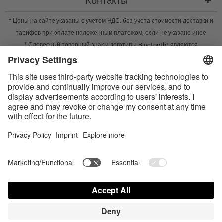
Контакты
* Цены на сайте указаны с учетом НДС, без учета
стоимости доставки
и
тарифов при оплате наложенным платежом, если не указано иное
* Словесный товарный знак и логотипы Bluetooth® являются
зарегистрированными товарными знаками Bluetooth SIG, Inc. Компания
Satisfyer GmbH во всех случаях использует их по лицензии.
Apple, логотип Apple и Apple Watch являются товарными знаками Apple
Inc. Google Play и логотип Google Play являются товарными знаками
Google LLC.
Accessibility
Contact us today
Настройки cookie
FAQ