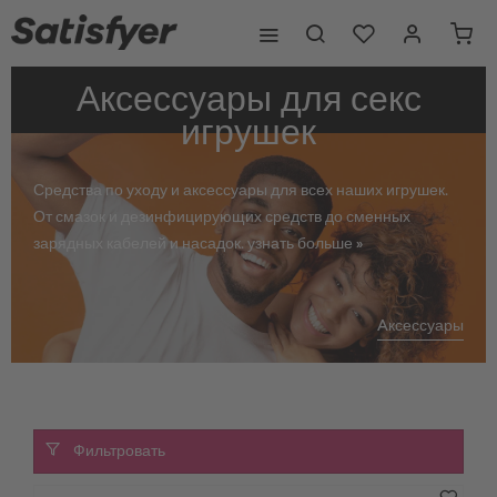
Аксессуары для секс
игрушек
Средства по уходу и аксессуары для всех наших игрушек.
От смазок и дезинфицирующих средств до сменных
зарядных кабелей и насадок.
узнать больше »
Aксессуары
Фильтровать