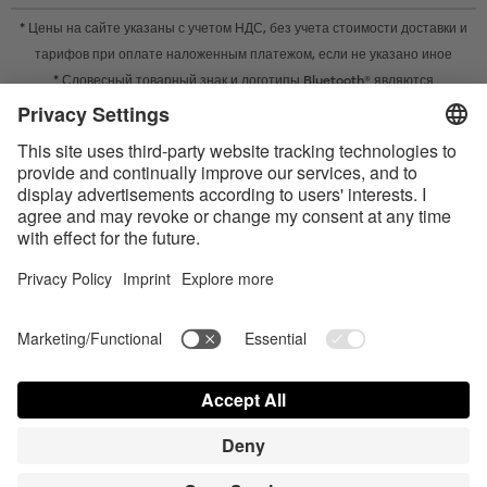
* Цены на сайте указаны с учетом НДС, без учета
стоимости доставки
и
тарифов при оплате наложенным платежом, если не указано иное
* Словесный товарный знак и логотипы Bluetooth® являются
зарегистрированными товарными знаками Bluetooth SIG, Inc. Компания
Satisfyer GmbH во всех случаях использует их по лицензии.
Apple, логотип Apple и Apple Watch являются товарными знаками Apple
Inc. Google Play и логотип Google Play являются товарными знаками
Google LLC.
Accessibility
Contact us today
Настройки cookie
FAQ
Инструкции по эксплуатации
Контакт
Вход для прессы