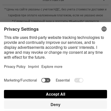
* Цены на сайте указаны с учетом НДС, без учета
стоимости доставки
и
тарифов при оплате наложенным платежом, если не указано иное
* Словесный товарный знак и логотипы Bluetooth® являются
зарегистрированными товарными знаками Bluetooth SIG, Inc. Компания
Satisfyer GmbH во всех случаях использует их по лицензии.
Apple, логотип Apple и Apple Watch являются товарными знаками Apple
Inc. Google Play и логотип Google Play являются товарными знаками
Google LLC.
Accessibility
Contact us today
Настройки cookie
FAQ