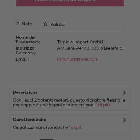
Nota
Valuta
Nome del
Produttore:
Triple A Import GmbH
Indirizzo:
Am Lenkwerk 3, 33615 Bielefeld,
Germany
Email:
info@Satisfyer.com
Descrizione
Con i suoi 2 potenti motori, questo vibratore flessibile
per coppie è un'elegante integrazione...
' di più
Caratteristiche
Visualizza caratteristiche
' di più