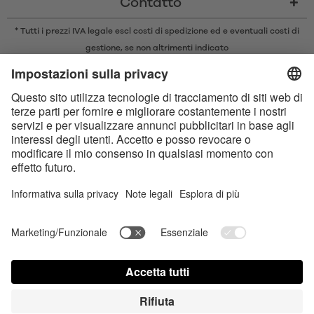
Contatto
* Tutti i prezzi IVA legale escl
costi di spedizione
ed e eventuali costi di
gestione, se non altrimenti indicato
* Il marchio e il logo Bluetooth® sono marchi registrati di proprietà di
Bluetooth SIG, Inc. e qualsiasi utilizzo di tali marchi da parte di Satisfyer
GmbH è concesso in licenza.
Apple, il logo Apple e Apple Watch sono marchi di Apple Inc. Google Play
e il logo Google Play sono marchi di Google LLC.
Dichiarazione sull‘Accessibilità
Contact us today
Impostazioni dei cookie
FAQ
Instruzioni per l'uso