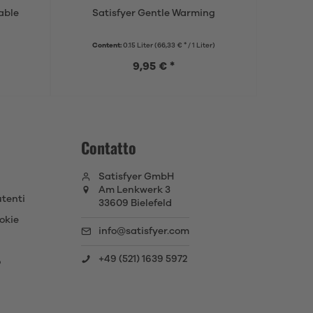
able
Satisfyer Gentle Warming
Sa
Content:
0.15 Liter
(66,33 € * / 1 Liter)
Con
9,95 € *
Contatto
Satisfyer GmbH
Am Lenkwerk 3
utenti
33609 Bielefeld
okie
info@satisfyer.com
+49 (521) 1639 5972
o