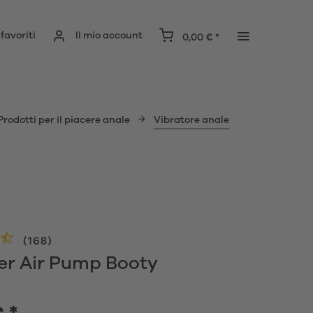
 favoriti
Il mio account
0,00 € *
Prodotti per il piacere anale
Vibratore anale
(
168
)
yer Air Pump Booty