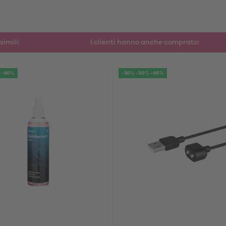
simili:
I clienti hanno anche comprato:
 -40%
-20% -30% -40%