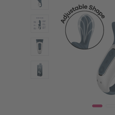
Dildo di vetro
Vibr
Warm
Dildo in acciaio
Vibrato
Sex toy per coppie
Vibratori per coppia
Vulva T
Vibratore Multifunzione
Mastur
Tecnologia Air Pulse
Penis T
Stimolatore clitoride
Anello 