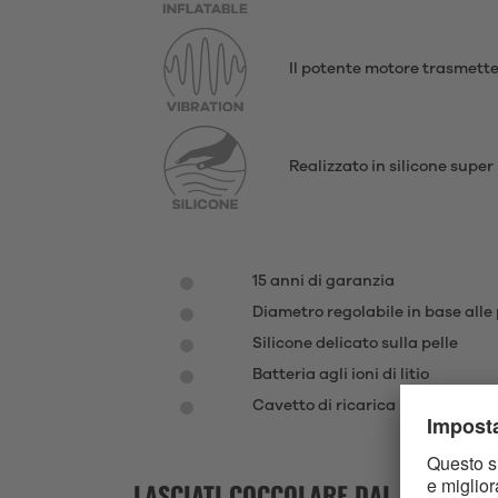
Il potente motore trasmette 
Realizzato in silicone super
15 anni di garanzia
Diametro regolabile in base alle
Silicone delicato sulla pelle
Batteria agli ioni di litio
Cavetto di ricarica USB magneti
LASCIATI COCCOLARE DAL SATISFYE