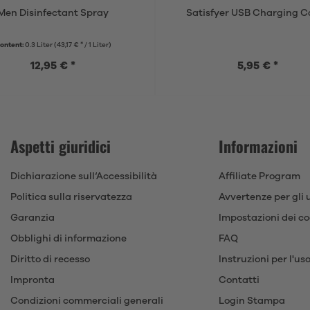
Men Disinfectant Spray
Satisfyer USB Charging C
ontent:
0.3 Liter
(43,17 € * / 1 Liter)
12,95 € *
5,95 € *
Aspetti giuridici
Informazioni
Dichiarazione sull‘Accessibilità
Affiliate Program
Politica sulla riservatezza
Avvertenze per gli 
Garanzia
Impostazioni dei co
Obblighi di informazione
FAQ
Diritto di recesso
Instruzioni per l'us
Impronta
Contatti
Condizioni commerciali generali
Login Stampa