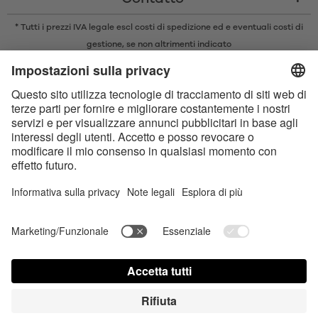
* Tutti i prezzi IVA legale escl
costi di spedizione
ed e eventuali costi di
gestione, se non altrimenti indicato
* Il marchio e il logo Bluetooth® sono marchi registrati di proprietà di
Bluetooth SIG, Inc. e qualsiasi utilizzo di tali marchi da parte di Satisfyer
GmbH è concesso in licenza.
Apple, il logo Apple e Apple Watch sono marchi di Apple Inc. Google Play
e il logo Google Play sono marchi di Google LLC.
Dichiarazione sull‘Accessibilità
Contact us today
Impostazioni dei cookie
FAQ
Instruzioni per l'uso