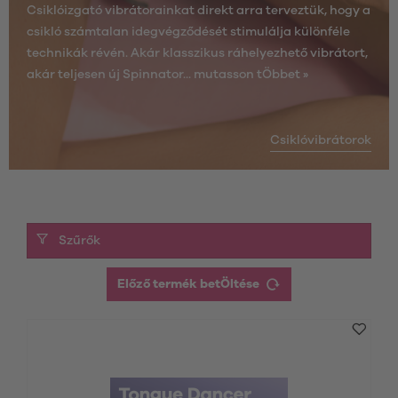
Csiklóizgató vibrátorainkat direkt arra terveztük, hogy a
csikló számtalan idegvégződését stimulálja különféle
technikák révén. Akár klasszikus ráhelyezhető vibrátort,
akár teljesen új Spinnator...
mutasson tÖbbet »
Csiklóvibrátorok
Szűrők
Előző termék betÖltése