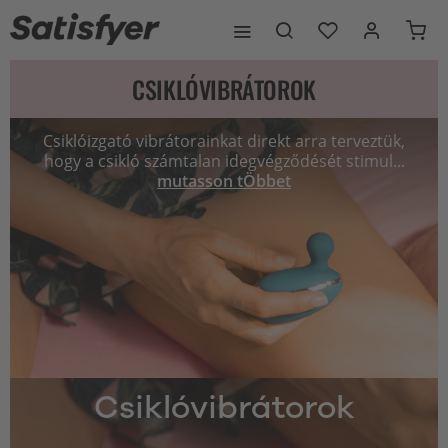
CSIKLÓVIBRÁTOROK
Csiklóizgató vibrátorainkat direkt arra terveztük,
hogy a csikló számtalan idegvégződését stimul...
mutasson tÖbbet
Csiklóvibrátorok