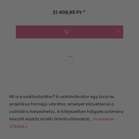
21 408,95 Ft *
Mi is a csiklóvibrátor? A csiklóvibrátor egy kicsi és
praktikus formájú vibrátor, amelyet közvetlenül a
csiklódra helyezhetsz. A kifejezetten hölgyek számára
készült eszköz érzéki örömhullámokat...
mutasson
tÖbbet »