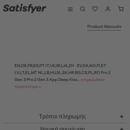
Product Manuals
EN,DE,FR,ES,PT IT,UK,RU,JA,ZH SV,DA,NO,FI,ET
LV,LT,EL,MT NL,LB,HU,SL,SK,HR BG,CS,PL,RO Pro 2
Gen 3 Pro 2 Gen 3 App Deep Kiss...
ενημερωθείτε
περισσότερο »
Τρόποι πληρωμής
Νομική σημείωση