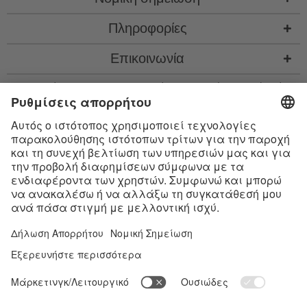
Πληροφορίες
Επικοινωνία
* Όλες οι τιμές περιλ. νομιμ. ΦΠΑ προσθ.
έξοδα αποστολής
και εν ανάγκη έξοδα
παραλαβής, αν δεν περιγράφεται κάτι διαφορετικό
* Το λεκτικό σήμα Bluetooth® και τα λογότυπα είναι σήματα κατατεθέντα της
Bluetooth SIG, Inc. και η χρήση τέτοιων σημάτων από την Satisfyer GmbH
πραγματοποιείται κατόπιν παραχώρησης σχετικής άδειας.
Το Apple, το λογότυπο Apple και το Apple Watch είναι εμπορικά σήματα της
Apple Inc. Το Google Play και το λογότυπο του Google Play είναι εμπορικά
σήματα της Google LLC.