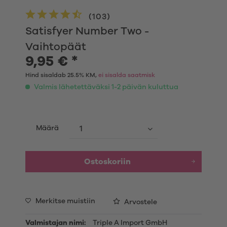
(
103
)
Satisfyer Number Two -
Vaihtopäät
9,95 € *
Hind sisaldab 25.5% KM,
ei sisalda saatmisk
Valmis lähetettäväksi 1-2 päivän kuluttua
Määrä
Ostoskoriin
Merkitse muistiin
Arvostele
Valmistajan nimi:
Triple A Import GmbH