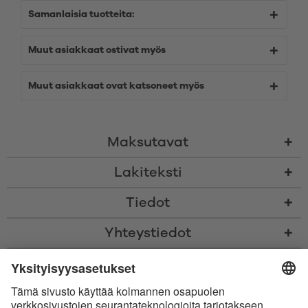
Samanlaisia tuotteita:
Muut asiakkaat ostivat myös
Muut asiakkaat ovat katsoneet myös
Maksutavat
Lakiteksti
Tiedot
Yhteystiedot
* Kaikki hinnat sis. voimassaolevan arvonlisäveron ja
toimituskulut
sekä
tarvittaessa postiennakkomaksut, ellei toisin ole ilmoitettu
* Bluetooth®-sanamerkki ja logot ovat Bluetooth SIG, Inc.:in omistamia