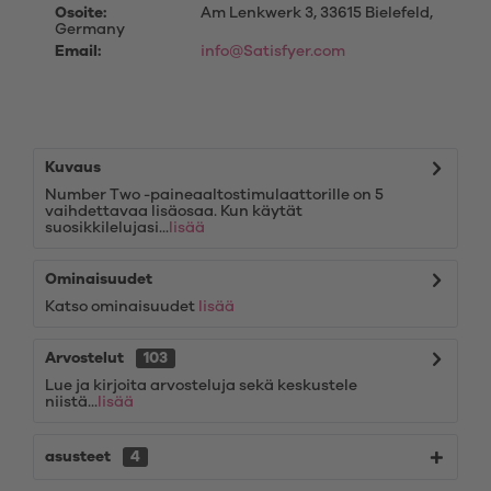
Osoite:
Am Lenkwerk 3, 33615 Bielefeld,
Germany
Email:
info@Satisfyer.com
Kuvaus
Number Two -paineaaltostimulaattorille on 5
vaihdettavaa lisäosaa. Kun käytät
suosikkilelujasi...
lisää
Ominaisuudet
Katso ominaisuudet
lisää
Arvostelut
103
Lue ja kirjoita arvosteluja sekä keskustele
niistä...
lisää
asusteet
4