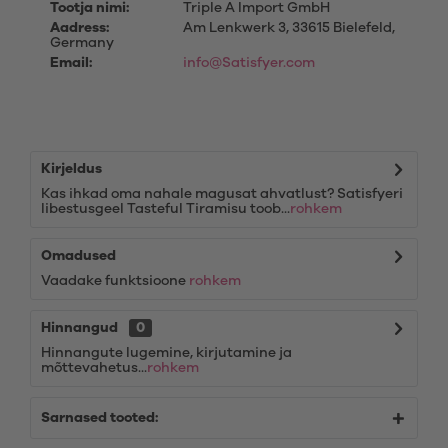
Tootja nimi:
Triple A Import GmbH
Aadress:
Am Lenkwerk 3, 33615 Bielefeld,
Germany
Email:
info@Satisfyer.com
Kirjeldus
Kas ihkad oma nahale magusat ahvatlust? Satisfyeri
libestusgeel Tasteful Tiramisu toob...
rohkem
Omadused
Vaadake funktsioone
rohkem
Hinnangud
0
Hinnangute lugemine, kirjutamine ja
mõttevahetus...
rohkem
Sarnased tooted: