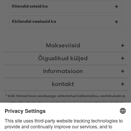
Kliendid ostsid ka
Kkliendid vaatasid ka
Makseviisid
Õiguslikud küljed
Informatsioon
kontakt
* Kõik hinnad koos seadusega sätestatud käibemaksu,
saatekulude
ja
võimalike järelmaksu osamaksetega, kui ei ole teisiti kokku lepitud
* Bluetooth®-i sõnamärk ja logod on ettevõtte Bluetooth SIG, Inc.
registreeritud kaubamärgid ning Satisfyer GmbH kasutab neid märke
litsentsi alusel.