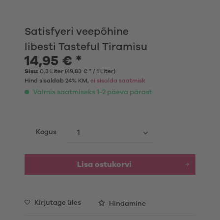
Satisfyeri veepõhine
libesti Tasteful Tiramisu
14,95 € *
Sisu:
0.3 Liter (49,83 € * / 1 Liter)
Hind sisaldab 24% KM,
ei sisalda saatmisk
Valmis saatmiseks 1-2 päeva pärast
Kogus
Lisa ostukorvi
Kirjutage üles
Hindamine