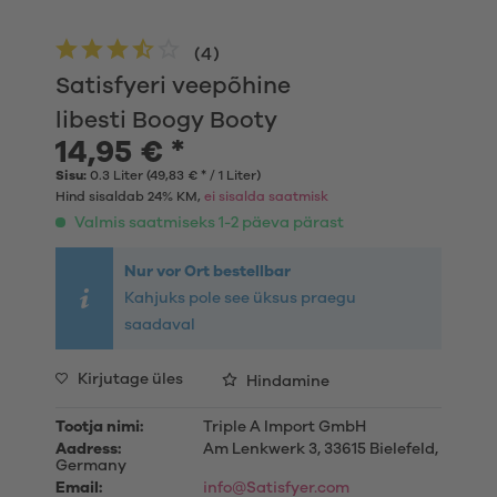
(
4
)
Satisfyeri veepõhine
libesti Boogy Booty
14,95 € *
Sisu:
0.3 Liter (49,83 € * / 1 Liter)
Hind sisaldab 24% KM,
ei sisalda saatmisk
Valmis saatmiseks 1-2 päeva pärast
Nur vor Ort bestellbar
Kahjuks pole see üksus praegu
saadaval
Kirjutage üles
Hindamine
Tootja nimi:
Triple A Import GmbH
Aadress:
Am Lenkwerk 3, 33615 Bielefeld,
Germany
Email:
info@Satisfyer.com