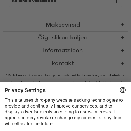
Kkliendid vaatasid ka
Makseviisid
Õiguslikud küljed
Informatsioon
kontakt
* Kõik hinnad koos seadusega sätestatud käibemaksu,
saatekulude
ja
võimalike järelmaksu osamaksetega, kui ei ole teisiti kokku lepitud
* Bluetooth®-i sõnamärk ja logod on ettevõtte Bluetooth SIG, Inc.
registreeritud kaubamärgid ning Satisfyer GmbH kasutab neid märke
litsentsi alusel.
Apple, Apple‘i logo ja Apple Watch on ettevõtte Apple Inc. kaubamärgid.
Google Play ja Google Play logo on Google LLC kaubamärgid.