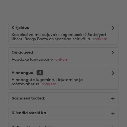
Kirjeldus
Kas oled valmis sujuvaks kogemuseks? Satisfyeri
libesti Boogy Booty on spetsiaalselt välja...
rohkem
Omadused
Vaadake funktsioone
rohkem
Hinnangud
4
Hinnangute lugemine, kirjutamine ja
mõttevahetus...
rohkem
Sarnased tooted:
Kliendid ostsid ka