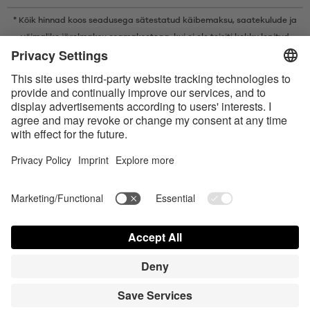
* Kõik hinnad koos seadusega sätestatud käibemaksu,
saatekulude
ja
võimalike järelmaksu osamaksetega, kui ei ole teisiti kokku lepitud
* Bluetooth®-i sõnamärk ja logod on ettevõtte Bluetooth SIG, Inc.
registreeritud kaubamärgid ning Satisfyer GmbH kasutab neid märke
litsentsi alusel.
Apple, Apple‘i logo ja Apple Watch on ettevõtte Apple Inc. kaubamärgid.
Google Play ja Google Play logo on Google LLC kaubamärgid.
Accessibility
Contact us today
Küpsiste seaded
FAQ
Kasutusjuhend
Kontakt
Pressi sisselogimine