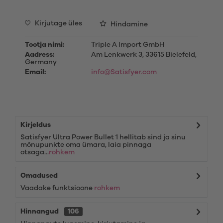
Kirjutage üles
Hindamine
Tootja nimi:
Triple A Import GmbH
Aadress:
Am Lenkwerk 3, 33615 Bielefeld,
Germany
Email:
info@Satisfyer.com
Kirjeldus
Satisfyer Ultra Power Bullet 1 hellitab sind ja sinu
mõnupunkte oma ümara, laia pinnaga
otsaga...
rohkem
Omadused
Vaadake funktsioone
rohkem
Hinnangud
106