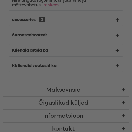
Hinnangute lugemine, kirjutamine ja
mõttevahetus...
rohkem
accessories
5
Sarnased tooted:
Kliendid ostsid ka
Kkliendid vaatasid ka
Makseviisid
Õiguslikud küljed
Informatsioon
kontakt