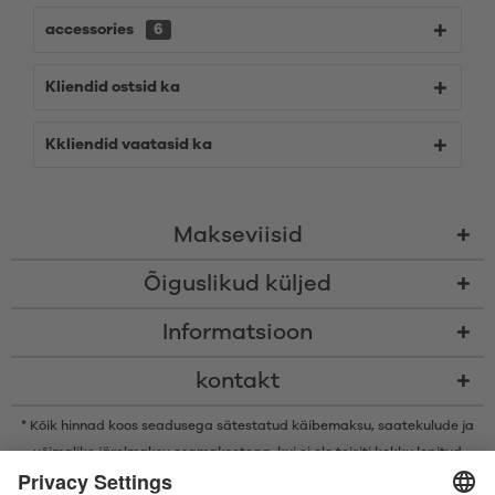
accessories
6
Kliendid ostsid ka
Kkliendid vaatasid ka
Makseviisid
Õiguslikud küljed
Informatsioon
kontakt
* Kõik hinnad koos seadusega sätestatud käibemaksu,
saatekulude
ja
võimalike järelmaksu osamaksetega, kui ei ole teisiti kokku lepitud
* Bluetooth®-i sõnamärk ja logod on ettevõtte Bluetooth SIG, Inc.