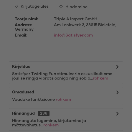
Kirjutage üles
Hindamine
Tootja nimi:
Triple A Import GmbH
Aadress:
Am Lenkwerk 3, 33615 Bielefeld,
Germany
Email:
info@Satisfyer.com
Kirjeldus
Satisfyer Twirling Fun stimuleerib oskuslikult oma
jõulise ringja vibratsiooniga ning sobib...
rohkem
Omadused
Vaadake funktsioone
rohkem
Hinnangud
236
Hinnangute lugemine, kirjutamine ja
mõttevahetus...
rohkem