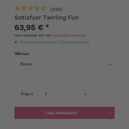
(
236
)
Satisfyer Twirling Fun
63,95 € *
Hind sisaldab 24% KM,
ei sisalda saatmisk
Valmis saatmiseks 1-2 päeva pärast
Värvus:
Kogus
Lisa ostukorvi