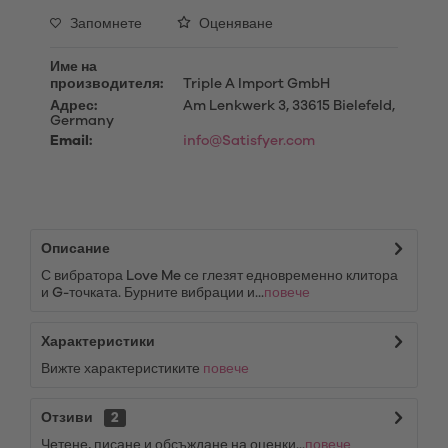
Запомнете
Оценяване
Име на
производителя:
Triple A Import GmbH
Адрес:
Am Lenkwerk 3, 33615 Bielefeld,
Germany
Email:
info@Satisfyer.com
Описание
С вибратора Love Me се глезят едновременно клитора
и G-точката. Бурните вибрации и...
повече
Характеристики
Вижте характеристиките
повече
Отзиви
2
Четене, писане и обсъждане на оценки...
повече