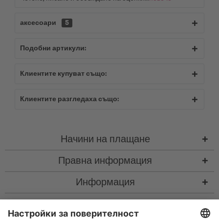
аксесоари
5
Подобни артикули:
Клиентите купуват също:
Клиентите разгледаха също:
Начини на плащане
Правна информация
Информация
Контакт