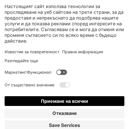
* Всички цени са с вкл. законен Законен ДДС
“такса за колетна пратка"
такса за колетна пратка и при нужда такса за наложен платеж, ако не е
посочено друго
* Словната марка и логата на Bluetooth® са регистрирани търговски
марки, собственост на Bluetooth SIG, Inc., и всяко използване на тези
марки от страна на Satisfyer GmbH е съгласно лиценз.
Apple, логото на Apple и Apple Watch са търговски марки на Apple Inc.
Google Play и логото на Google Play са търговски марки на Google LLC.
Accessibility
Contact us today
Настройки на Cookie
FAQ
Ръководство за експлоатация
Контакт
Вход за пресата