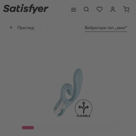
Преглед
Вибратори тип „заек“