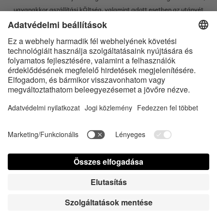
ugyanakkor a
szállítási kÖltség
, valamint adott esetben az utánvét
kÖltsége nélkÜl értendő, amennyiben nincsen máshogy leírva
* A Bluetooth® név és logók a Bluetooth SIG, Inc. bejegyzett védjegyei, így
az Satisfyer GmbH az ilyen védjegyeket mindenkor licenc alatt
használja.
Az Apple, az Apple logó és az Apple Watch az Apple Inc. védjegyei. A
Google Play és a Google Play logó a Google LLC védjegyei.
Accessibility
Contact us today
Süti beállítások
FAQ
Kezelési útmutató
Kapcsolat
Sajtó bejelentkezés
© Triple A Marketing GmbH