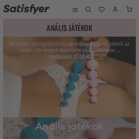
ANÁLIS JÁTÉKOK
Az anális gyöngyöktől és izgalmas alakú dugóktól az
anális vibrátorok különféle változataiig az ...
mutasson tÖbbet
Anális játékok