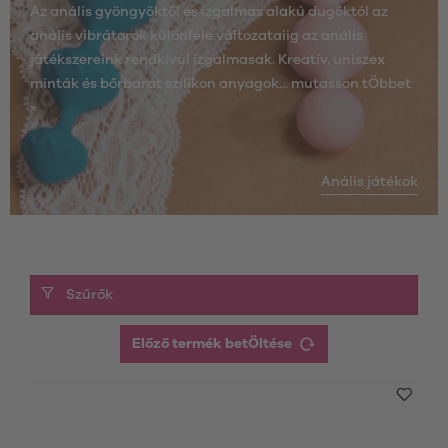
Az anális gyöngyöktől és izgalmas alakú dugóktól az
anális vibrátorok különféle változataiig az anális
játékszereink rendkívül izgalmasak. Kreatív, uniszex
minták és bőrbarát szilikon anyagok...
mutasson tÖbbet
»
Anális játékok
Szűrők
Előző termék betÖltése