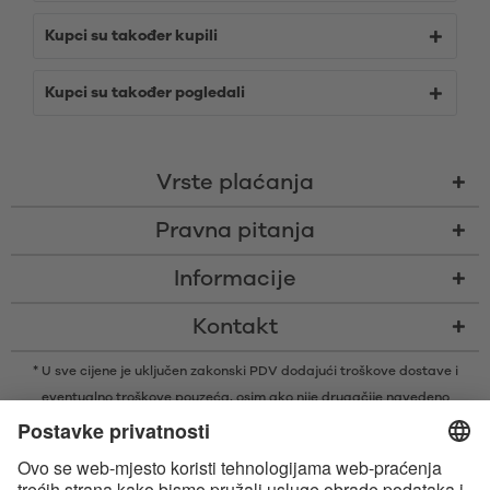
Kupci su također kupili
Kupci su također pogledali
Vrste plaćanja
Pravna pitanja
Informacije
Kontakt
* U sve cijene je uključen zakonski PDV dodajući
troškove dostave
i
eventualno troškove pouzeća, osim ako nije drugačije navedeno
* Bluetooth® slovni znak i logotipi su registrirani žigovi u vlasništvu tvrtke
Bluetooth SIG, Inc. i svaka vrsta upotrebe tih žigova od strane tvrtke
Satisfyer GmbH je pod licencom.