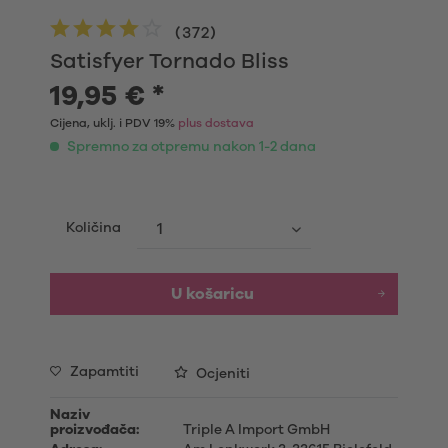
(
372
)
Satisfyer Tornado Bliss
19,95 € *
Cijena, uklj. i PDV 19%
plus dostava
Spremno za otpremu nakon 1-2 dana
Količina
U košaricu
Zapamtiti
Ocjeniti
Naziv
proizvođača:
Triple A Import GmbH