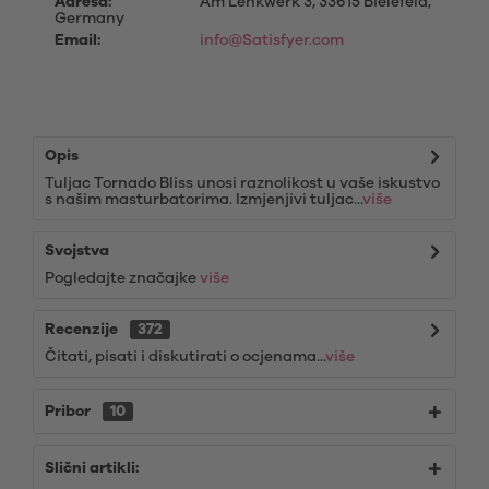
Adresa:
Am Lenkwerk 3, 33615 Bielefeld,
Germany
Email:
info@Satisfyer.com
Opis
Tuljac Tornado Bliss unosi raznolikost u vaše iskustvo
s našim masturbatorima. Izmjenjivi tuljac...
više
Svojstva
Pogledajte značajke
više
Recenzije
372
Čitati, pisati i diskutirati o ocjenama...
više
Pribor
10
Slični artikli: