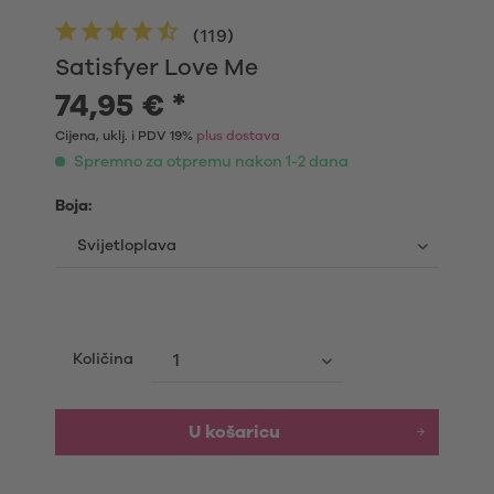
(
119
)
Satisfyer Love Me
74,95 € *
Cijena, uklj. i PDV 19%
plus dostava
Spremno za otpremu nakon 1-2 dana
Boja:
Količina
U košaricu