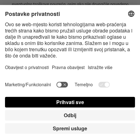
eventualno troškove pouzeća, osim ako nije drugačije navedeno
* Bluetooth® slovni znak i logotipi su registrirani žigovi u vlasništvu tvrtke
Bluetooth SIG, Inc. i svaka vrsta upotrebe tih žigova od strane tvrtke
Satisfyer GmbH je pod licencom.
Apple, logotip tvrtke Apple i Apple Watch su žigovi tvrtke Apple Inc.
Google Play i logotip Google Play zaštitni su znakovi tvrtke Google LLC.
Accessibility
Contact us today
Postavke za Cookie
FAQ
Uputa za upotrebu
Kontakt
Stisni Login
© Triple A Marketing GmbH