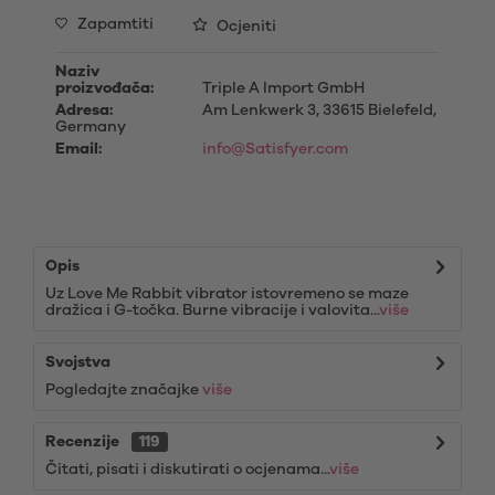
Zapamtiti
Ocjeniti
Naziv
proizvođača:
Triple A Import GmbH
Adresa:
Am Lenkwerk 3, 33615 Bielefeld,
Germany
Email:
info@Satisfyer.com
Opis
Uz Love Me Rabbit vibrator istovremeno se maze
dražica i G-točka. Burne vibracije i valovita...
više
Svojstva
Pogledajte značajke
više
Recenzije
119
Čitati, pisati i diskutirati o ocjenama...
više