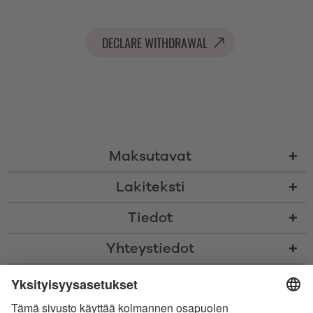
DECLARE WITHDRAWAL
Maksutavat
Lakiteksti
Tiedot
Yhteystiedot
* Kaikki hinnat sis. voimassaolevan arvonlisäveron ja
toimituskulut
sekä
tarvittaessa postiennakkomaksut, ellei toisin ole ilmoitettu
* Bluetooth®-sanamerkki ja logot ovat Bluetooth SIG, Inc.:in omistamia