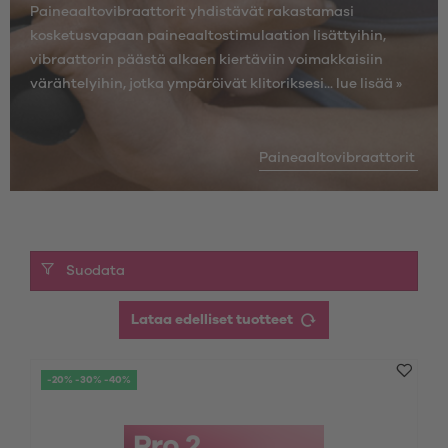
Paineaaltovibraattorit yhdistävät rakastamasi
kosketusvapaan paineaaltostimulaation lisättyihin,
vibraattorin päästä alkaen kiertäviin voimakkaisiin
värähtelyihin, jotka ympäröivät klitoriksesi...
lue lisää »
Paineaaltovibraattorit
Suodata
Lataa edelliset tuotteet
-20% -30% -40%