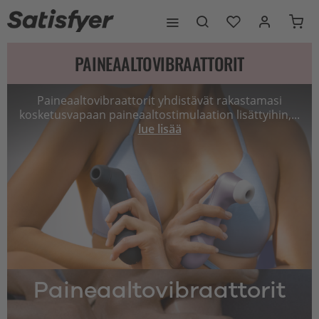
PAINEAALTOVIBRAATTORIT
Paineaaltovibraattorit yhdistävät rakastamasi
kosketusvapaan paineaaltostimulaation lisättyihin,...
lue lisää
Paineaaltovibraattorit