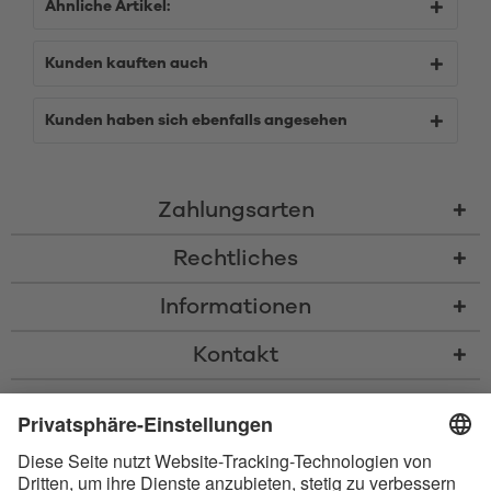
Ähnliche Artikel:
Kunden kauften auch
Kunden haben sich ebenfalls angesehen
Zahlungsarten
Rechtliches
Informationen
Kontakt
* Alle Preise inkl. gesetzl. Mehrwertsteuer zzgl.
Versandkosten
und ggf.
Nachnahmegebühren, wenn nicht anders beschrieben
* Der Name Bluetooth und das Bluetooth Logo sind eingetragene Marken
und Eigentum der Bluetooth SIG, Inc. Die Nutzung dieser Marken durch