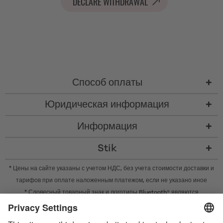
DECLARE WITHDRAWAL
Способ оплаты
Юридическая информация
Информация
Stik
* Цены на сайте указаны с учетом НДС, без учета
стоимости доставки
и
тарифов при оплате наложенным платежом, если не указано иное
* Словесный товарный знак и логотипы Bluetooth® являются
зарегистрированными товарными знаками Bluetooth SIG, Inc. Компания
Satisfyer GmbH во всех случаях использует их по лицензии.