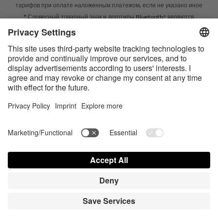
тарифов при оплате наложенным платежом, если не указано иное
* Словесный товарный знак и логотипы Bluetooth® являются
зарегистрированными товарными знаками Bluetooth SIG, Inc. Компания
Satisfyer GmbH во всех случаях использует их по лицензии.
Apple, логотип Apple и Apple Watch являются товарными знаками Apple
Inc. Google Play и логотип Google Play являются товарными знаками
Google LLC.
Accessibility
Contact us today
Настройки cookie
FAQ
Инструкции по эксплуатации
Контакт
Вход для прессы
© Triple A Marketing GmbH