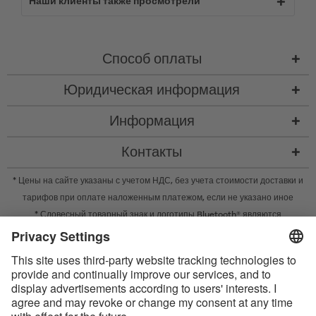
Наши клиенты также просмотрели
Способ оплаты
Юридическая информация
Информация
Контакты
* Цены на сайте указаны с учетом НДС, без учета
стоимости доставки
и
тарифов при оплате наложенным платежом, если не указано иное
* Словесный товарный знак и логотипы Bluetooth® являются
зарегистрированными товарными знаками Bluetooth SIG, Inc. Компания
Satisfyer GmbH во всех случаях использует их по лицензии.
Apple, логотип Apple и Apple Watch являются товарными знаками Apple
Inc. Google Play и логотип Google Play являются товарными знаками
Google LLC.