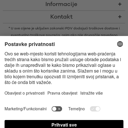
Informacije
Kontakt
* U sve cijene je uključen zakonski PDV dodajući
troškove dostave
i
eventualno troškove pouzeća, osim ako nije drugačije navedeno
* Bluetooth® slovni znak i logotipi su registrirani žigovi u vlasništvu tvrtke
Bluetooth SIG, Inc. i svaka vrsta upotrebe tih žigova od strane tvrtke
Satisfyer GmbH je pod licencom.
Apple, logotip tvrtke Apple i Apple Watch su žigovi tvrtke Apple Inc.
Google Play i logotip Google Play zaštitni su znakovi tvrtke Google LLC.