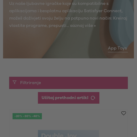
Uz naše ljubavne igračke koje su kompatibilne s
aplikacijama i besplatnu aplikaciju Satisfyer Connect,
možeš doživjeti svoju želju na potpuno novi način: Kreiraj
vlastite programe, prepusti...
saznaj više »
App Toys
Filtriranje
Učitaj prethodni artikl
-20% -30% -40%