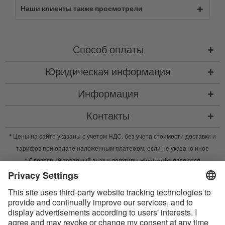
Наши клиенты также просмотрели
Способ оплаты
Юридическая информация
Информация
Контакты
* Цены на сайте указаны с учетом НДС, без учета
стоимости доставки
и
тарифов при оплате наложенным платежом, если не указано иное
* Словесный товарный знак и логотипы Bluetooth® являются
зарегистрированными товарными знаками Bluetooth SIG, Inc. Компания
Satisfyer GmbH во всех случаях использует их по лицензии.
Apple, логотип Apple и Apple Watch являются товарными знаками Apple
Inc. Google Play и логотип Google Play являются товарными знаками
Google LLC.