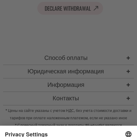
DECLARE WITHDRAWAL
Способ оплаты
Юридическая информация
Информация
Контакты
* Цены на сайте указаны с учетом НДС, без учета
стоимости доставки
и
тарифов при оплате наложенным платежом, если не указано иное
* Словесный товарный знак и логотипы Bluetooth® являются
зарегистрированными товарными знаками Bluetooth SIG, Inc. Компания