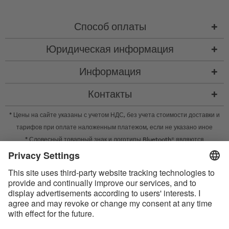
Способ оплаты
Юридическая информация
Информация
Контакты
* Цены на сайте указаны с учетом НДС, без учета
стоимости доставки
и
тарифов при оплате наложенным платежом, если не указано иное
* Словесный товарный знак и логотипы Bluetooth® являются
зарегистрированными товарными знаками Bluetooth SIG, Inc. Компания
Satisfyer GmbH во всех случаях использует их по лицензии.
Apple, логотип Apple и Apple Watch являются товарными знаками Apple
Inc. Google Play и логотип Google Play являются товарными знаками
Google LLC.