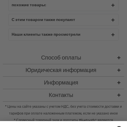
похожие товары:
С этим товаром также покупают
Наши клиенты также просмотрели
Способ оплаты
Юридическая информация
Информация
Контакты
* Цены на сайте указаны с учетом НДС, без учета
стоимости доставки
и
тарифов при оплате наложенным платежом, если не указано иное
* Словесный товарный знак и логотипы Bluetooth® являются