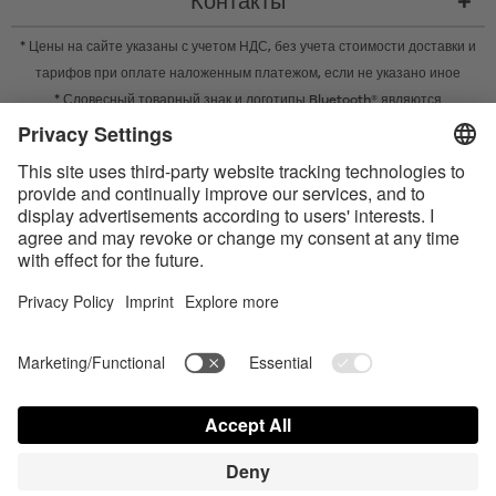
Контакты
* Цены на сайте указаны с учетом НДС, без учета
стоимости доставки
и
тарифов при оплате наложенным платежом, если не указано иное
* Словесный товарный знак и логотипы Bluetooth® являются
зарегистрированными товарными знаками Bluetooth SIG, Inc. Компания
Satisfyer GmbH во всех случаях использует их по лицензии.
Apple, логотип Apple и Apple Watch являются товарными знаками Apple
Inc. Google Play и логотип Google Play являются товарными знаками
Google LLC.
Accessibility
Contact us today
Настройки cookie
FAQ