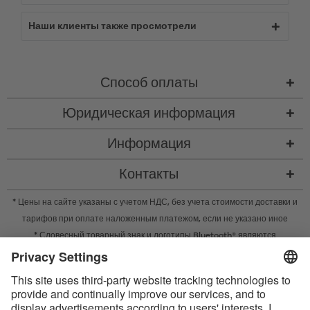
Наши клиенты также просмотрели
Способ оплаты
Юридическая информация
Информация
Контакты
* Цены на сайте указаны с учетом НДС, без учета
стоимости доставки
и
тарифов при оплате наложенным платежом, если не указано иное
* Словесный товарный знак и логотипы Bluetooth® являются
зарегистрированными товарными знаками Bluetooth SIG, Inc. Компания
Satisfyer GmbH во всех случаях использует их по лицензии.
Apple, логотип Apple и Apple Watch являются товарными знаками Apple
Inc. Google Play и логотип Google Play являются товарными знаками