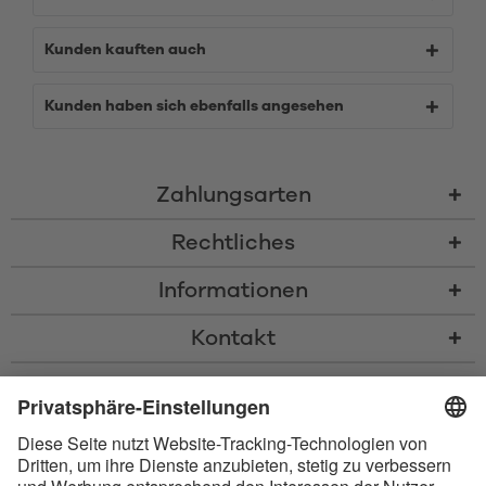
Kunden kauften auch
Kunden haben sich ebenfalls angesehen
Zahlungsarten
Rechtliches
Informationen
Kontakt
* Alle Preise inkl. gesetzl. Mehrwertsteuer zzgl.
Versandkosten
und ggf.
Nachnahmegebühren, wenn nicht anders beschrieben
* Der Name Bluetooth und das Bluetooth Logo sind eingetragene Marken
und Eigentum der Bluetooth SIG, Inc. Die Nutzung dieser Marken durch