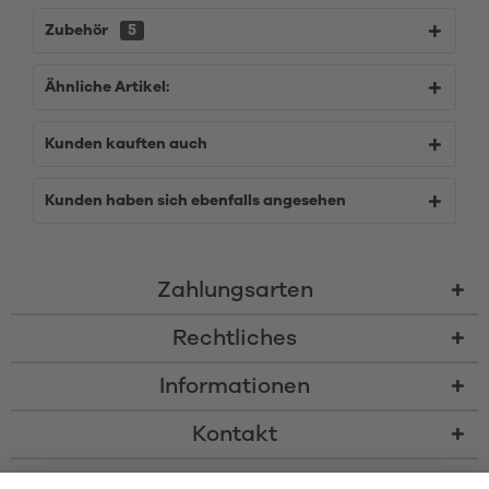
Zubehör
5
Ähnliche Artikel:
Kunden kauften auch
Kunden haben sich ebenfalls angesehen
Zahlungsarten
Rechtliches
Informationen
Kontakt
* Alle Preise inkl. gesetzl. Mehrwertsteuer zzgl.
Versandkosten
und ggf.